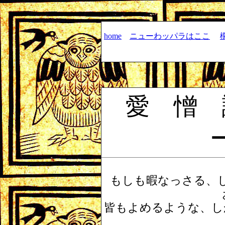
home
ニューわッパラはここ
愛 憎
もしも暇なっさる、
皆もよめるような、し