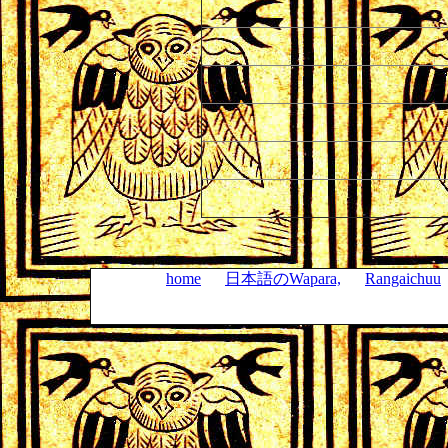
home
日本語のWapara,
Rangaichuu