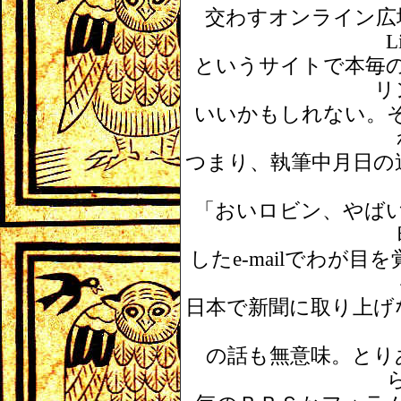
交わすオンライン広
L
というサイトで本毎
リ
いいかもしれない。
つまり、執筆中月日の
「おいロビン、やば
した
e-mail
でわが目を
日本で新聞に取り上げ
の話も無意味。とり